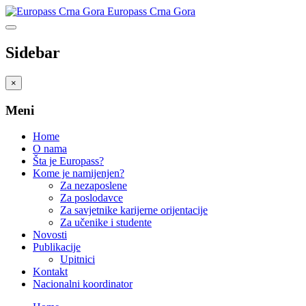
Europass Crna Gora
Sidebar
×
Meni
Home
O nama
Šta je Europass?
Kome je namijenjen?
Za nezaposlene
Za poslodavce
Za savjetnike karijerne orijentacije
Za učenike i studente
Novosti
Publikacije
Upitnici
Kontakt
Nacionalni koordinator