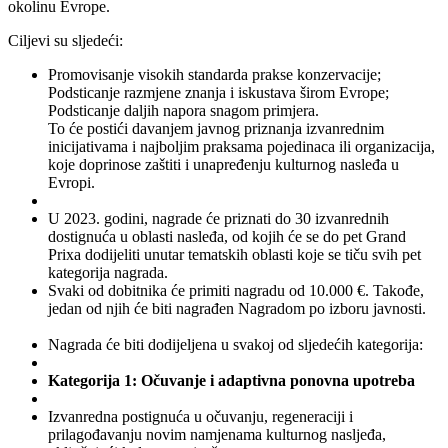
okolinu Evrope.
Ciljevi su sljedeći:
Promovisanje visokih standarda prakse konzervacije;
Podsticanje razmjene znanja i iskustava širom Evrope;
Podsticanje daljih napora snagom primjera.
To će postići davanjem javnog priznanja izvanrednim
inicijativama i najboljim praksama pojedinaca ili organizacija,
koje doprinose zaštiti i unapređenju kulturnog nasleđa u
Evropi.
U 2023. godini, nagrade će priznati do 30 izvanrednih
dostignuća u oblasti nasleđa, od kojih će se do pet Grand
Prixa dodijeliti unutar tematskih oblasti koje se tiču svih pet
kategorija nagrada.
Svaki od dobitnika će primiti nagradu od 10.000 €. Takođe,
jedan od njih će biti nagrađen Nagradom po izboru javnosti.
Nagrada će biti dodijeljena u svakoj od sljedećih kategorija:
Kategorija 1: Očuvanje i adaptivna ponovna upotreba
Izvanredna postignuća u očuvanju, regeneraciji i
prilagođavanju novim namjenama kulturnog nasljeđa,