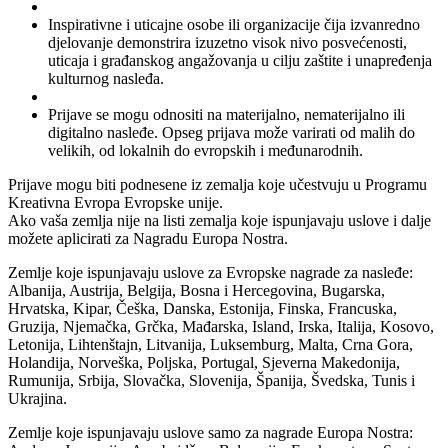
Inspirativne i uticajne osobe ili organizacije čija izvanredno
djelovanje demonstrira izuzetno visok nivo posvećenosti,
uticaja i građanskog angažovanja u cilju zaštite i unapređenja
kulturnog nasleđa.
Prijave se mogu odnositi na materijalno, nematerijalno ili
digitalno nasleđe. Opseg prijava može varirati od malih do
velikih, od lokalnih do evropskih i međunarodnih.
Prijave mogu biti podnesene iz zemalja koje učestvuju u Programu
Kreativna Evropa Evropske unije.
Ako vaša zemlja nije na listi zemalja koje ispunjavaju uslove i dalje
možete aplicirati za Nagradu Europa Nostra.
Zemlje koje ispunjavaju uslove za Evropske nagrade za nasleđe:
Albanija, Austrija, Belgija, Bosna i Hercegovina, Bugarska,
Hrvatska, Kipar, Češka, Danska, Estonija, Finska, Francuska,
Gruzija, Njemačka, Grčka, Mađarska, Island, Irska, Italija, Kosovo,
Letonija, Lihtenštajn, Litvanija, Luksemburg, Malta, Crna Gora,
Holandija, Norveška, Poljska, Portugal, Sjeverna Makedonija,
Rumunija, Srbija, Slovačka, Slovenija, Španija, Švedska, Tunis i
Ukrajina.
Zemlje koje ispunjavaju uslove samo za nagrade Europa Nostra: