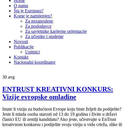
Home
O nama
Šta je Europass?
Kome je namijenjen?
Za nezaposlene
Za poslodavce
Za savjetnike karijerne orijentacije
Za učenike i studente
Novosti
Publikacije
Upitnici
Kontakt
Nacionalni koordinator
30
avg
ENTRUST KREATIVNI KONKURS:
Vizije evropske omladine
Imate li viziju za budućnost Evrope koju biste željeli da podijelite?
Jeste li mlada osoba starosti od 13 do 19 godina i živite u državi
članici EU ili zemlji kandidatu? Ako jeste, učestvujte u EnTrust
kreativnom konkursu i podijelite svoju viziju u vidu crteža, slike ili