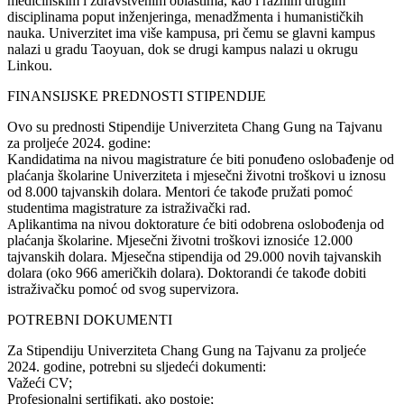
medicinskim i zdravstvenim oblastima, kao i raznim drugim
disciplinama poput inženjeringa, menadžmenta i humanističkih
nauka. Univerzitet ima više kampusa, pri čemu se glavni kampus
nalazi u gradu Taoyuan, dok se drugi kampus nalazi u okrugu
Linkou.
FINANSIJSKE PREDNOSTI STIPENDIJE
Ovo su prednosti Stipendije Univerziteta Chang Gung na Tajvanu
za proljeće 2024. godine:
Kandidatima na nivou magistrature će biti ponuđeno oslobađenje od
plaćanja školarine Univerziteta i mjesečni životni troškovi u iznosu
od 8.000 tajvanskih dolara. Mentori će takođe pružati pomoć
studentima magistrature za istraživački rad.
Aplikantima na nivou doktorature će biti odobrena oslobođenja od
plaćanja školarine. Mjesečni životni troškovi iznosiće 12.000
tajvanskih dolara. Mjesečna stipendija od 29.000 novih tajvanskih
dolara (oko 966 američkih dolara). Doktorandi će takođe dobiti
istraživačku pomoć od svog supervizora.
POTREBNI DOKUMENTI
Za Stipendiju Univerziteta Chang Gung na Tajvanu za proljeće
2024. godine, potrebni su sljedeći dokumenti:
Važeći CV;
Profesionalni sertifikati, ako postoje;