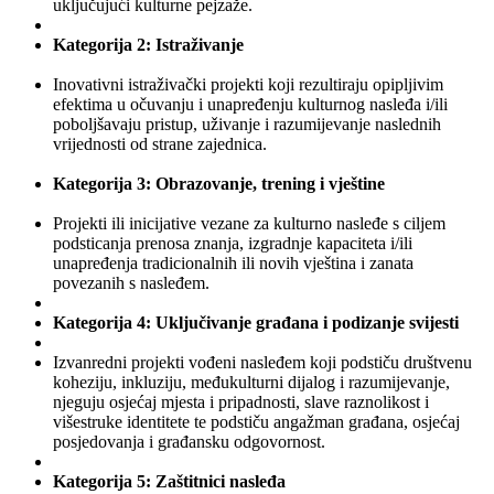
uključujući kulturne pejzaže.
Kategorija 2: Istraživanje
Inovativni istraživački projekti koji rezultiraju opipljivim
efektima u očuvanju i unapređenju kulturnog nasleđa i/ili
poboljšavaju pristup, uživanje i razumijevanje naslednih
vrijednosti od strane zajednica.
Kategorija 3: Obrazovanje, trening i vještine
Projekti ili inicijative vezane za kulturno nasleđe s ciljem
podsticanja prenosa znanja, izgradnje kapaciteta i/ili
unapređenja tradicionalnih ili novih vještina i zanata
povezanih s nasleđem.
Kategorija 4: Uključivanje građana i podizanje svijesti
Izvanredni projekti vođeni nasleđem koji podstiču društvenu
koheziju, inkluziju, međukulturni dijalog i razumijevanje,
njeguju osjećaj mjesta i pripadnosti, slave raznolikost i
višestruke identitete te podstiču angažman građana, osjećaj
posjedovanja i građansku odgovornost.
Kategorija 5: Zaštitnici nasleđa