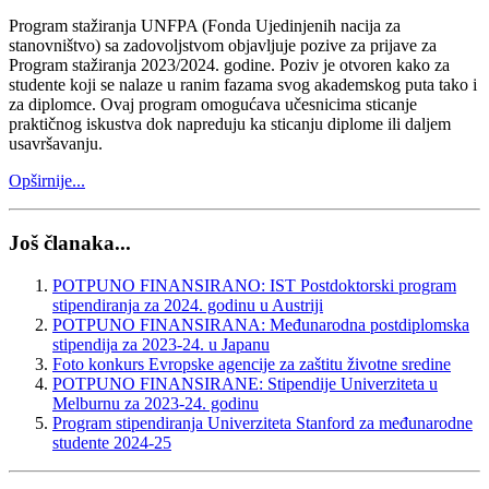
Program stažiranja UNFPA (Fonda Ujedinjenih nacija za
stanovništvo) sa zadovoljstvom objavljuje pozive za prijave za
Program stažiranja 2023/2024. godine. Poziv je otvoren kako za
studente koji se nalaze u ranim fazama svog akademskog puta tako i
za diplomce. Ovaj program omogućava učesnicima sticanje
praktičnog iskustva dok napreduju ka sticanju diplome ili daljem
usavršavanju.
Opširnije...
Još članaka...
POTPUNO FINANSIRANO: IST Postdoktorski program
stipendiranja za 2024. godinu u Austriji
POTPUNO FINANSIRANA: Međunarodna postdiplomska
stipendija za 2023-24. u Japanu
Foto konkurs Evropske agencije za zaštitu životne sredine
POTPUNO FINANSIRANE: Stipendije Univerziteta u
Melburnu za 2023-24. godinu
Program stipendiranja Univerziteta Stanford za međunarodne
studente 2024-25