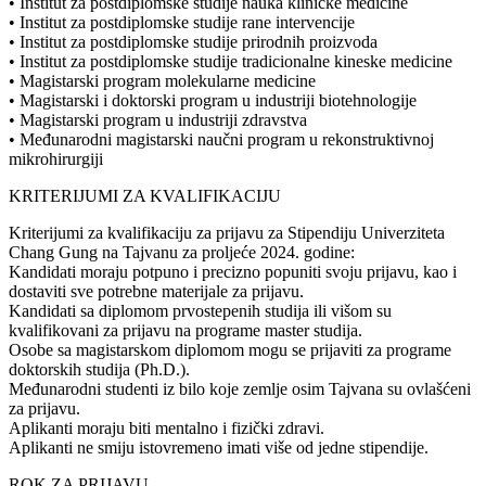
• Institut za postdiplomske studije nauka kliničke medicine
• Institut za postdiplomske studije rane intervencije
• Institut za postdiplomske studije prirodnih proizvoda
• Institut za postdiplomske studije tradicionalne kineske medicine
• Magistarski program molekularne medicine
• Magistarski i doktorski program u industriji biotehnologije
• Magistarski program u industriji zdravstva
• Međunarodni magistarski naučni program u rekonstruktivnoj
mikrohirurgiji
KRITERIJUMI ZA KVALIFIKACIJU
Kriterijumi za kvalifikaciju za prijavu za Stipendiju Univerziteta
Chang Gung na Tajvanu za proljeće 2024. godine:
Kandidati moraju potpuno i precizno popuniti svoju prijavu, kao i
dostaviti sve potrebne materijale za prijavu.
Kandidati sa diplomom prvostepenih studija ili višom su
kvalifikovani za prijavu na programe master studija.
Osobe sa magistarskom diplomom mogu se prijaviti za programe
doktorskih studija (Ph.D.).
Međunarodni studenti iz bilo koje zemlje osim Tajvana su ovlašćeni
za prijavu.
Aplikanti moraju biti mentalno i fizički zdravi.
Aplikanti ne smiju istovremeno imati više od jedne stipendije.
ROK ZA PRIJAVU