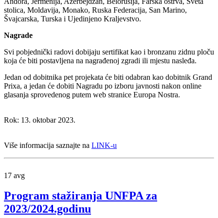
Andora, Jermenija, Azerbejdžan, Belorusija, Farska ostrva, Sveta
stolica, Moldavija, Monako, Ruska Federacija, San Marino,
Švajcarska, Turska i Ujedinjeno Kraljevstvo.
Nagrade
Svi pobjednički radovi dobijaju sertifikat kao i bronzanu zidnu ploču
koja će biti postavljena na nagrađenoj zgradi ili mjestu nasleđa.
Jedan od dobitnika pet projekata će biti odabran kao dobitnik Grand
Prixa, a jedan će dobiti Nagradu po izboru javnosti nakon online
glasanja sprovedenog putem web stranice Europa Nostra.
Rok: 13. oktobar 2023.
Više informacija saznajte na
LINK-u
17
avg
Program stažiranja UNFPA za
2023/2024.godinu