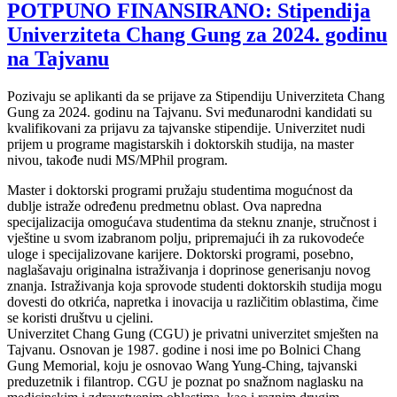
POTPUNO FINANSIRANO: Stipendija
Univerziteta Chang Gung za 2024. godinu
na Tajvanu
Pozivaju se aplikanti da se prijave za Stipendiju Univerziteta Chang
Gung za 2024. godinu na Tajvanu. Svi međunarodni kandidati su
kvalifikovani za prijavu za tajvanske stipendije. Univerzitet nudi
prijem u programe magistarskih i doktorskih studija, na master
nivou, takođe nudi MS/MPhil program.
Master i doktorski programi pružaju studentima mogućnost da
dublje istraže određenu predmetnu oblast. Ova napredna
specijalizacija omogućava studentima da steknu znanje, stručnost i
vještine u svom izabranom polju, pripremajući ih za rukovodeće
uloge i specijalizovane karijere. Doktorski programi, posebno,
naglašavaju originalna istraživanja i doprinose generisanju novog
znanja. Istraživanja koja sprovode studenti doktorskih studija mogu
dovesti do otkrića, napretka i inovacija u različitim oblastima, čime
se koristi društvu u cjelini.
Univerzitet Chang Gung (CGU) je privatni univerzitet smješten na
Tajvanu. Osnovan je 1987. godine i nosi ime po Bolnici Chang
Gung Memorial, koju je osnovao Wang Yung-Ching, tajvanski
preduzetnik i filantrop. CGU je poznat po snažnom naglasku na