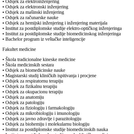
• Odsjek za elektroinženjering
• Odsjek za elektronski inženjering
• Odsjek za mašinski inženjering
• Odsjek za računarske nauke
• Odsjek za hemijski inženjering i inženjering materijala
• Institut za postdiplomske studije elektro-optičkog inženjeringa
• Institut za postdiplomske studije biomedicinskog inženjeringa
• Bachelor program iz veštačke inteligencije
Fakultet medicine
• Škola tradicionalne kineske medicine
• Škola medicinskih sestara
• Odsjek za biomedicinske nauke
• Magistarski studij kliničkih ispitivanja i procjene
• Odsjek za respiratornu terapiju
• Odsjek za fizikalnu terapiju
• Odsjek za okupacionu terapiju
• Odsjek za anatomiju
• Odsjek za patologiju
• Odsjek za fiziologiju i farmakologiju
• Odsjek za mikrobiologiju i imunologiju
• Odsjek za javno zdravlje i parazitologiju
• Odsjek za biohemiju i molekularnu biologiju
• Institut za postdiplomske studije biomedicinskih nauka