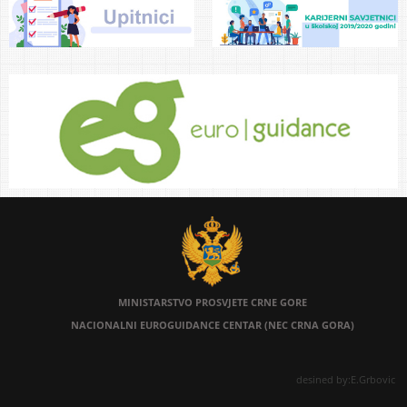
MINISTARSTVO PROSVJETE
CRNE GORE
NACIONALNI EUROGUIDANCE CENTAR (NEC CRNA GORA)
desined by:E.Grbovic