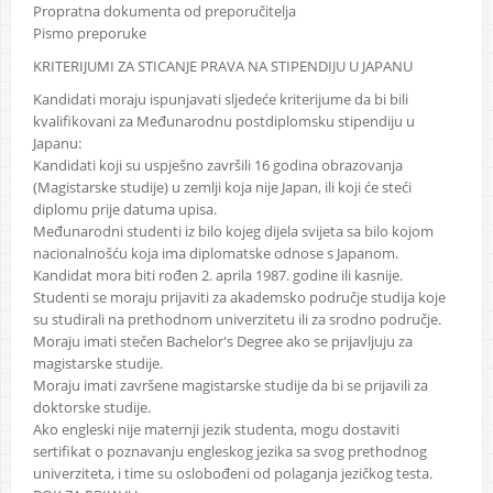
Propratna dokumenta od preporučitelja
Pismo preporuke
KRITERIJUMI ZA STICANJE PRAVA NA STIPENDIJU U JAPANU
Kandidati moraju ispunjavati sljedeće kriterijume da bi bili
kvalifikovani za Međunarodnu postdiplomsku stipendiju u
Japanu:
Kandidati koji su uspješno završili 16 godina obrazovanja
(Magistarske studije) u zemlji koja nije Japan, ili koji će steći
diplomu prije datuma upisa.
Međunarodni studenti iz bilo kojeg dijela svijeta sa bilo kojom
nacionalnošću koja ima diplomatske odnose s Japanom.
Kandidat mora biti rođen 2. aprila 1987. godine ili kasnije.
Studenti se moraju prijaviti za akademsko područje studija koje
su studirali na prethodnom univerzitetu ili za srodno područje.
Moraju imati stečen Bachelor's Degree ako se prijavljuju za
magistarske studije.
Moraju imati završene magistarske studije da bi se prijavili za
doktorske studije.
Ako engleski nije maternji jezik studenta, mogu dostaviti
sertifikat o poznavanju engleskog jezika sa svog prethodnog
univerziteta, i time su oslobođeni od polaganja jezičkog testa.