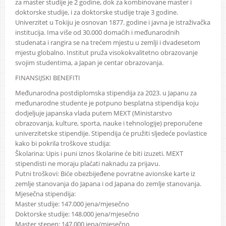
za master studije je 2 godine, dok za kombinovane master i
doktorske studije, i za doktorske studije traje 3 godine.
Univerzitet u Tokiju je osnovan 1877. godine i javna je istraživačka
institucija. Ima više od 30.000 domaćih i međunarodnih
studenata i rangira se na trećem mjestu u zemlji i dvadesetom
mjestu globalno. Institut pruža visokokvalitetno obrazovanje
svojim studentima, a Japan je centar obrazovanja.
FINANSIJSKI BENEFITI
Međunarodna postdiplomska stipendija za 2023. u Japanu za
međunarodne studente je potpuno besplatna stipendija koju
dodjeljuje japanska vlada putem MEXT (Ministarstvo
obrazovanja, kulture, sporta, nauke i tehnologije) preporučene
univerzitetske stipendije. Stipendija će pružiti sljedeće povlastice
kako bi pokrila troškove studija:
Školarina: Upis i puni iznos školarine će biti izuzeti. MEXT
stipendisti ne moraju plaćati naknadu za prijavu.
Putni troškovi: Biće obezbijeđene povratne avionske karte iz
zemlje stanovanja do Japana i od Japana do zemlje stanovanja.
Mjesečna stipendija:
Master studije: 147.000 jena/mjesečno
Doktorske studije: 148.000 jena/mjesečno
Master stepen: 147.000 jena/mjesečno