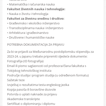
• Matematička i računarska nauka
Fakultet životnih nauka i tehnologije:
• Nauka o životu i tehnologija
Fakultet za životnu sredinu i društvo:
• Građevinsko i ekološko inženjerstvo
• Transdisciplinarna nauka i inženjerstvo
• Arhitektura i građevinarstvo
• Društvene i humanističke nauke
POTREBNA DOKUMENTACIJA ZA PRIJAVU
Za bi se prijavili za Međunarodnu postdiplomsku stipendiju za
2023-24. u Japanu trebate pripremiti sljedeće dokumente:
Fotografija (ID fotografija)
Email ili pismo saglasnosti od profesora/člana fakulteta s
Tokijskog tehnološkog instituta
Područje studija i program studija (u određenom formatu)
Sažetak teze
Izvještaj o rezultatima testa engleskog jezika
Kopija pasoša ili boravišne dozvole
Potvrda o uplati naknade za prijavu
Akademske transkripte
Sertifikat o diplomiranju i diplomu