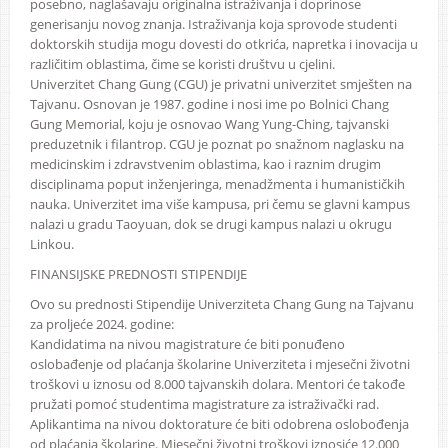
posebno, naglašavaju originalna istraživanja i doprinose
generisanju novog znanja. Istraživanja koja sprovode studenti
doktorskih studija mogu dovesti do otkrića, napretka i inovacija u
različitim oblastima, čime se koristi društvu u cjelini.
Univerzitet Chang Gung (CGU) je privatni univerzitet smješten na
Tajvanu. Osnovan je 1987. godine i nosi ime po Bolnici Chang
Gung Memorial, koju je osnovao Wang Yung-Ching, tajvanski
preduzetnik i filantrop. CGU je poznat po snažnom naglasku na
medicinskim i zdravstvenim oblastima, kao i raznim drugim
disciplinama poput inženjeringa, menadžmenta i humanističkih
nauka. Univerzitet ima više kampusa, pri čemu se glavni kampus
nalazi u gradu Taoyuan, dok se drugi kampus nalazi u okrugu
Linkou.
FINANSIJSKE PREDNOSTI STIPENDIJE
Ovo su prednosti Stipendije Univerziteta Chang Gung na Tajvanu
za proljeće 2024. godine:
Kandidatima na nivou magistrature će biti ponuđeno
oslobađenje od plaćanja školarine Univerziteta i mjesečni životni
troškovi u iznosu od 8.000 tajvanskih dolara. Mentori će takođe
pružati pomoć studentima magistrature za istraživački rad.
Aplikantima na nivou doktorature će biti odobrena oslobođenja
od plaćanja školarine. Mjesečni životni troškovi iznosiće 12.000