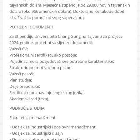
tajvanskih dolara. Mjesečna stipendija od 29.000 novih tajvanskih
dolara (oko 966 američkih dolara). Doktorandi će takođe dobiti
istraživačku pomoć od svog supervizora.
POTREBNI DOKUMENTI
Za Stipendiju Univerziteta Chang Gung na Tajvanu za proljeće
2024. godine, potrebni su sljedeći dokumenti:
Važeći CV;
Profesionalni sertifikati, ako postoje;
Pojedinac mora posjedovati sve potrebne karakteristike;
Strukturirano motivaciono pismo;
Važeći pasoš;
Plan studija;
Dvije preporuke;
Sertifikat o poznavanju engleskog jezika;
Akademski rad (teza).
PODRUČJE STUDIJA
Fakultet za menadžment
• Odsjek za industrijski i poslovni menadžment
• Odsjek za industrijski dizajn
• Odsjek za informacioni menadžment