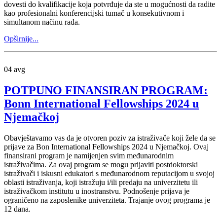
dovesti do kvalifikacije koja potvrđuje da ste u mogućnosti da radite
kao profesionalni konferencijski tumač u konsekutivnom i
simultanom načinu rada.
Opširnije...
04
avg
POTPUNO FINANSIRAN PROGRAM:
Bonn International Fellowships 2024 u
Njemačkoj
Obavještavamo vas da je otvoren poziv za istraživače koji žele da se
prijave za Bon International Fellowships 2024 u Njemačkoj. Ovaj
finansirani program je namijenjen svim međunarodnim
istraživačima. Za ovaj program se mogu prijaviti postdoktorski
istraživači i iskusni edukatori s međunarodnom reputacijom u svojoj
oblasti istraživanja, koji istražuju i/ili predaju na univerzitetu ili
istraživačkom institutu u inostranstvu. Podnošenje prijava je
ograničeno na zaposlenike univerziteta. Trajanje ovog programa je
12 dana.