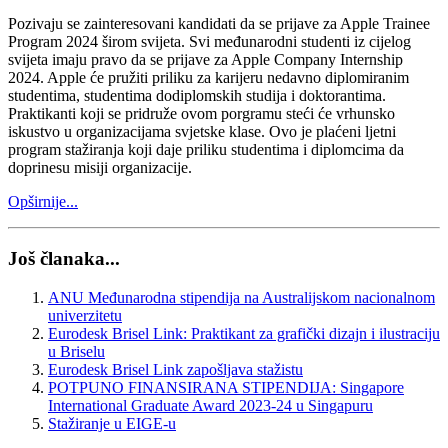
Pozivaju se zainteresovani kandidati da se prijave za Apple Trainee
Program 2024 širom svijeta. Svi međunarodni studenti iz cijelog
svijeta imaju pravo da se prijave za Apple Company Internship
2024. Apple će pružiti priliku za karijeru nedavno diplomiranim
studentima, studentima dodiplomskih studija i doktorantima.
Praktikanti koji se pridruže ovom porgramu steći će vrhunsko
iskustvo u organizacijama svjetske klase. Ovo je plaćeni ljetni
program stažiranja koji daje priliku studentima i diplomcima da
doprinesu misiji organizacije.
Opširnije...
Još članaka...
ANU Međunarodna stipendija na Australijskom nacionalnom
univerzitetu
Eurodesk Brisel Link: Praktikant za grafički dizajn i ilustraciju
u Briselu
Eurodesk Brisel Link zapošljava stažistu
POTPUNO FINANSIRANA STIPENDIJA: Singapore
International Graduate Award 2023-24 u Singapuru
Stažiranje u EIGE-u