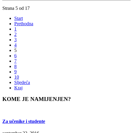
Strana 5 od 17
Start
Prethodna
1
2
3
4
5
6
7
8
9
10
Sljedeća
Kraj
KOME JE NAMIJENJEN?
Za učenike i studente