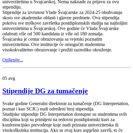
univerzitetima u Švajcarskoj. Nema naknade za prijavu za ovu
stipendiju.
Stipendije za izvrsnost Vlade Švajcarske za 2024-25 obuhvataju
skoro sve akademske oblasti i glavne predmete. Ova stipendija
pokriva sve troškove završetka postdiplomskih studija na najboljim
univerzitetima u Švajcarskoj. Ove godine će Vlada Švajcarske
odabrati više od 500 kandidata iz više od 180 zemalja.
Švajcarska je centar obrazovanja sa svjetski poznatim
univerzitetima. Ove institucije će omogućiti studentima
visokokvalitetno obrazovanje i pružiti raznoliko okruženje.
Opširnije...
05
avg
Stipendije DG za tumačenje
Svake godine Generalni direktorat za tumačenje (DG Interpretation,
poznat i kao SCIC) nudi određeni broj stipendija.
Studijske stipendije DG Interpretation dostupne su studentima svih
disciplina koji su primljeni na redovni postdiplomski kurs za
konferencijsko prevođenje koje nudi priznata univerzitetska ili
visokoškolska institucija. Ako se ovaj kurs uspješno završi, to će