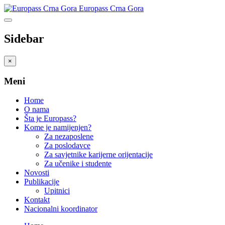
Europass Crna Gora
Sidebar
×
Meni
Home
O nama
Šta je Europass?
Kome je namijenjen?
Za nezaposlene
Za poslodavce
Za savjetnike karijerne orijentacije
Za učenike i studente
Novosti
Publikacije
Upitnici
Kontakt
Nacionalni koordinator