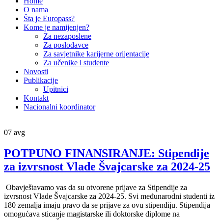
Home
O nama
Šta je Europass?
Kome je namijenjen?
Za nezaposlene
Za poslodavce
Za savjetnike karijerne orijentacije
Za učenike i studente
Novosti
Publikacije
Upitnici
Kontakt
Nacionalni koordinator
07
avg
POTPUNO FINANSIRANJE: Stipendije
za izvrsnost Vlade Švajcarske za 2024-25
Obavještavamo vas da su otvorene prijave za Stipendije za
izvrsnost Vlade Švajcarske za 2024-25. Svi međunarodni studenti iz
180 zemalja imaju pravo da se prijave za ovu stipendiju. Stipendija
omogućava sticanje magistarske ili doktorske diplome na