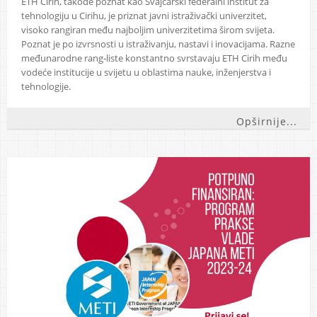
ETH Cirih, takođe poznat kao Švajcarski federalni institut za
tehnologiju u Cirihu, je priznat javni istraživački univerzitet,
visoko rangiran među najboljim univerzitetima širom svijeta.
Poznat je po izvrsnosti u istraživanju, nastavi i inovacijama. Razne
međunarodne rang-liste konstantno svrstavaju ETH Cirih među
vodeće institucije u svijetu u oblastima nauke, inženjerstva i
tehnologije.
Opširnije...