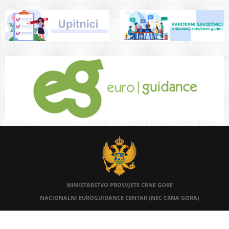
MINISTARSTVO PROSVJETE
CRNE GORE
NACIONALNI EUROGUIDANCE CENTAR (NEC CRNA GORA)
desined by:E.Grbovic