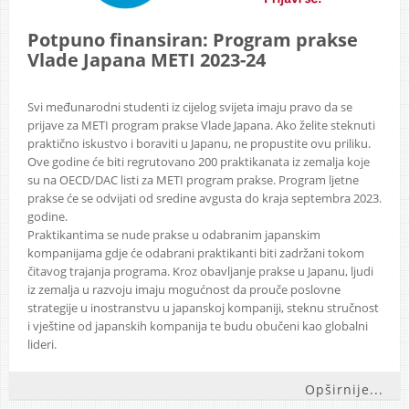
Potpuno finansiran: Program prakse
Vlade Japana METI 2023-24
Svi međunarodni studenti iz cijelog svijeta imaju pravo da se
prijave za METI program prakse Vlade Japana. Ako želite steknuti
praktično iskustvo i boraviti u Japanu, ne propustite ovu priliku.
Ove godine će biti regrutovano 200 praktikanata iz zemalja koje
su na OECD/DAC listi za METI program prakse. Program ljetne
prakse će se odvijati od sredine avgusta do kraja septembra 2023.
godine.
Praktikantima se nude prakse u odabranim japanskim
kompanijama gdje će odabrani praktikanti biti zadržani tokom
čitavog trajanja programa. Kroz obavljanje prakse u Japanu, ljudi
iz zemalja u razvoju imaju mogućnost da prouče poslovne
strategije u inostranstvu u japanskoj kompaniji, steknu stručnost
i vještine od japanskih kompanija te budu obučeni kao globalni
lideri.
Opširnije...