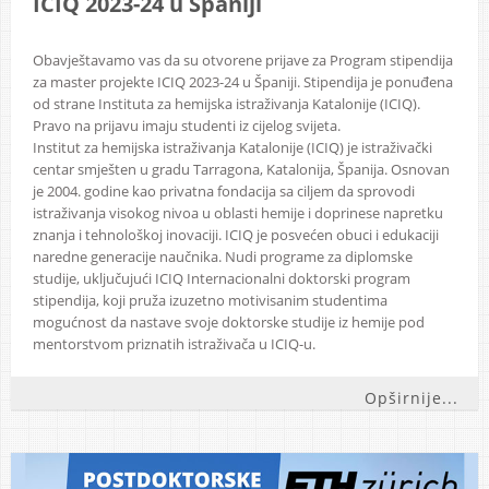
ICIQ 2023-24 u Španiji
Obavještavamo vas da su otvorene prijave za Program stipendija
za master projekte ICIQ 2023-24 u Španiji. Stipendija je ponuđena
od strane Instituta za hemijska istraživanja Katalonije (ICIQ).
Pravo na prijavu imaju studenti iz cijelog svijeta.
Institut za hemijska istraživanja Katalonije (ICIQ) je istraživački
centar smješten u gradu Tarragona, Katalonija, Španija. Osnovan
je 2004. godine kao privatna fondacija sa ciljem da sprovodi
istraživanja visokog nivoa u oblasti hemije i doprinese napretku
znanja i tehnološkoj inovaciji. ICIQ je posvećen obuci i edukaciji
naredne generacije naučnika. Nudi programe za diplomske
studije, uključujući ICIQ Internacionalni doktorski program
stipendija, koji pruža izuzetno motivisanim studentima
mogućnost da nastave svoje doktorske studije iz hemije pod
mentorstvom priznatih istraživača u ICIQ-u.
Opširnije...