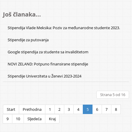
Još članaka...
Stipendija Vlade Meksika: Poziv za međunarodne studente 2023.
Stipendije za putovanja
Google stipendija za studente sa invaliditetom
NOVI ZELAND: Potpuno finansirane stipendije
Stipendije Univerziteta u Ženevi 2023-2024
Strana 5 od 16
Start
Prethodna
1
2
3
4
5
6
7
8
9
10
Sljedeća
Kraj