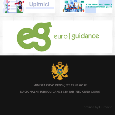
MINISTARSTVO PROSVJETE
CRNE GORE
NACIONALNI EUROGUIDANCE CENTAR (NEC CRNA GORA)
desined by:E.Grbovic