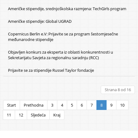
Američke stipendije, srednjoškolska razmjena: TechGirls program
Američke stipendije: Global UGRAD
Copernicus Berlin e.V: Prijavite se za program šestomjesečne
međunarodne stipendije
Objavljen konkurs za eksperta iz oblasti konkurentnosti u
Sekretarijatu Savjeta za regionalnu saradnju (RCC)
Prijavite se za stipendije Russel Taylor fondacije
Strana 8 od 16
Start
Prethodna
3
4
5
6
7
8
9
10
11
12
Sljedeća
Kraj