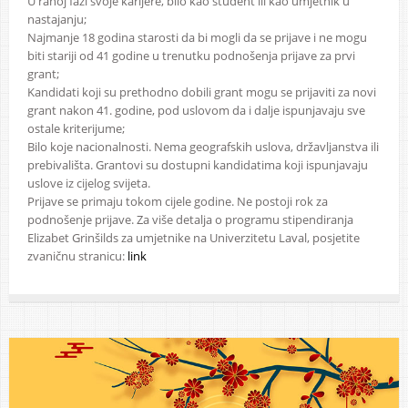
U ranoj fazi svoje karijere, bilo kao student ili kao umjetnik u
nastajanju;
Najmanje 18 godina starosti da bi mogli da se prijave i ne mogu
biti stariji od 41 godine u trenutku podnošenja prijave za prvi
grant;
Kandidati koji su prethodno dobili grant mogu se prijaviti za novi
grant nakon 41. godine, pod uslovom da i dalje ispunjavaju sve
ostale kriterijume;
Bilo koje nacionalnosti. Nema geografskih uslova, državljanstva ili
prebivališta. Grantovi su dostupni kandidatima koji ispunjavaju
uslove iz cijelog svijeta.
Prijave se primaju tokom cijele godine. Ne postoji rok za
podnošenje prijave. Za više detalja o programu stipendiranja
Elizabet Grinšilds za umjetnike na Univerzitetu Laval, posjetite
zvaničnu stranicu:
link