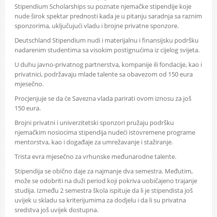
Stipendium Scholarships su poznate njemačke stipendije koje
nude širok spektar prednosti kada je u pitanju saradnja sa raznim
sponzorima, uključujući vladu i brojne privatne sponzore.
Deutschland Stipendium nudi i materijalnu i finansijsku podršku
nadarenim studentima sa visokim postignućima iz cijelog svijeta.
U duhu javno-privatnog partnerstva, kompanije ili fondacije, kao i
privatnici, podržavaju mlade talente sa obavezom od 150 eura
mjesečno.
Procjenjuje se da će Savezna vlada parirati ovom iznosu za još
150 eura.
Brojni privatni i univerzitetski sponzori pružaju podršku
njemačkim nosiocima stipendija nudeći istovremene programe
mentorstva, kao i događaje za umrežavanje i stažiranje.
Trista evra mjesečno za vrhunske međunarodne talente.
Stipendija se obično daje za najmanje dva semestra. Međutim,
može se odobriti na duži period koji pokriva uobičajeno trajanje
studija. Između 2 semestra škola ispituje da li je stipendista još
uvijek u skladu sa kriterijumima za dodjelu i da li su privatna
sredstva još uvijek dostupna.