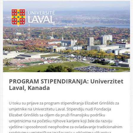
PROGRAM STIPENDIRANJA: Univerzitet
Laval, Kanada
U toku su prijave za program stipendiranja Elizabet Grinšilds za
umjetnike na Univerzitetu Laval. Stipendiju nudi Fondacija
Elizabet Grinšilds sa ciljem da pruži finansijsku podršku
umjetnicima na početku njihove karijere koji žele da razviju
vještine i sposobnosti neophodne za ovladavanje tradicionalnim
sredstvima umjetničkog izražavanja u oblastima slikarstva,