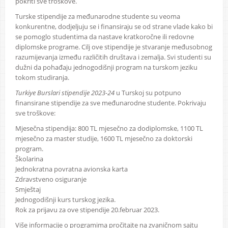
pokriti sve troškove.
Turske stipendije za međunarodne studente su veoma
konkurentne, dodjeljuju se i finansiraju se od strane vlade kako bi
se pomoglo studentima da nastave kratkoročne ili redovne
diplomske programe. Cilj ove stipendije je stvaranje međusobnog
razumijevanja između različitih društava i zemalja. Svi studenti su
dužni da pohađaju jednogodišnji program na turskom jeziku
tokom studiranja.
Turkiye Burslari stipendije 2023-24
u Turskoj su potpuno
finansirane stipendije za sve međunarodne studente. Pokrivaju
sve troškove:
Mjesečna stipendija: 800 TL mjesečno za dodiplomske, 1100 TL
mjesečno za master studije, 1600 TL mjesečno za doktorski
program.
Školarina
Jednokratna povratna avionska karta
Zdravstveno osiguranje
Smještaj
Jednogodišnji kurs turskog jezika.
Rok za prijavu za ove stipendije 20.februar 2023.
Više informacije o programima pročitajte na zvaničnom sajtu