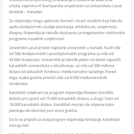
crteža, vajarstva ili štamparske umjetnosti na Univerzitetu Laval
(Kvebek – Kanada).
Za stipendiju mogu aplicirati domaći i strani studenti koji žele da
upišu dodiplomski studije planiranja, arhitekture, umjetnosti,
dizajna. Stipendija je takođe dostupna za magistarske i doktorske
programe vizuelnih umjetnosti.
Universite Laval je šesti najstariji univerzitet u Kanadi. Nudi više
od 500 dodiplomskih i postdiplomskih programa za više od
43.000 studenata. Univerzitet je takođe jedan od deset najvećih
kanadskih univerziteta u istraživanju, sa više od 300 miliona
dolara istraživačkih fondova i međunarodne saradnje. Pored
toga, svake godine privlači više od 6.000 međunarodnih
studenata.
Kandidati odabrani za program stipendija Elizabet Grinšilds
dobiće prvi grant od 15.000 kanadskih dolara, a drugi i treći od
18.000 kanadskih dolara. Kandidati moraju da objasne kako
planiraju da iskoriste pun iznos granta.
Da bi se prijavili za ovaj program stipendija fondacije, kandidati
moraju biti: