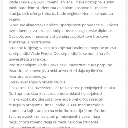
Vlade Finske 2023-24. Stipendija Vlade Finske dostupna je svim
međunarodnim studentima za diplomu osnovnih i master
studija. Jezik učenja treba da bude engleski. Nema naknade za
prijavu.
Skoro sve akademske oblasti i specijalnosti ponuđene su u okviru
ove stipendije za sticanje dodiplomske i magistarske diplome.
Ova potpuno finansirana stipendija će pokriti sve troškove
studiranja u inostranstvu.
Studenti iz cijelog svijeta bilo koje nacionalnosti mogu se prijaviti
za stipendije Vlade Finske. Ove stipendije će se nuditi na više
univerziteta u Finskoj.
Pod stipendijom Vlade Finske neki univerziteti nude potpuno
finansirane stipendije, a neki univerziteti daju djelimično
finansirane stipendije.
Spisak akademskih oblasti studija:
Finska ima 13 univerziteta i 22 univerziteta primijenjenih nauka.
Dostupne su skoro sve akademske oblasti i specijalnosti.
Finske visokoškolske ustanove nude preko 400 različitih
studijskih programa i imaju preko 20.000 međunarodnih
studenata koji studiraju na nekoliko lokacija širom Finske.
Svi univerziteti i univerziteti primijenjenih nauka imaju
mogućnosti stipendiranja za međunarodne studente.
Spisak Univerziteta primijenjenih nauka: