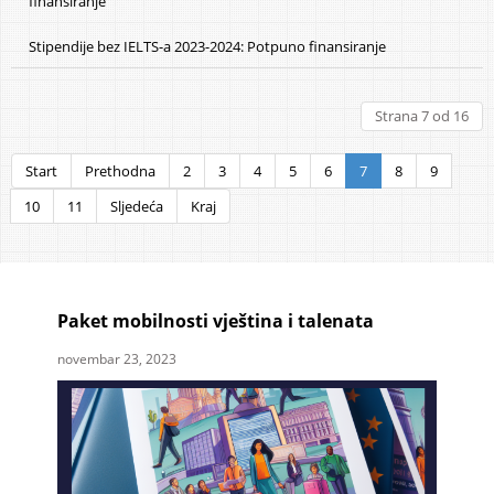
finansiranje
Stipendije bez IELTS-a 2023-2024: Potpuno finansiranje
Strana 7 od 16
Start
Prethodna
2
3
4
5
6
7
8
9
10
11
Sljedeća
Kraj
Paket mobilnosti vještina i talenata
novembar 23, 2023