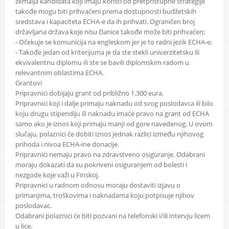
zemalja kandidata koji imaju koristi od pretpristupne strategije
takođe mogu biti prihvaćeni prema dostupnosti budžetskih
sredstava i kapaciteta ECHA-e da ih prihvati. Ograničen broj
državljana država koje nisu članice takođe može biti prihvaćen;
- Očekuje se komunicija na engleskom jer je to radni jezik ECHA-e;
- Takođe jedan od kriterijuma je da ste stekli univerzitetsku ili
ekvivalentnu diplomu ili ste se bavili diplomskim radom u
relevantnim oblastima ECHA.
Grantovi
Pripravnici dobijaju grant od približno 1.300 eura.
Pripravnici koji i dalje primaju naknadu od svog poslodavca ili bilo
koju drugu stipendiju ili naknadu imaće pravo na grant od ECHA
samo ako je iznos koji primaju manji od gore navedenog. U ovom
slučaju, polaznici će dobiti iznos jednak razlici između njihovog
prihoda i nivoa ECHA-ine donacije.
Pripravnici nemaju pravo na zdravstveno osiguranje. Odabrani
moraju dokazati da su pokriveni osiguranjem od bolesti i
nezgode koje važi u Finskoj.
Pripravnici u radnom odnosu moraju dostaviti izjavu o
primanjima, troškovima i naknadama koju potpisuje njihov
poslodavac.
Odabrani polaznici će biti pozvani na telefonski i/ili intervju licem
u lice.