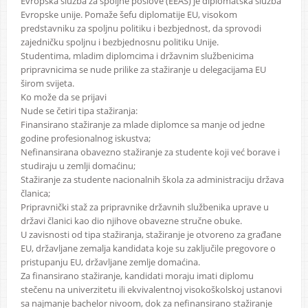
Evropska služba za spoljne poslove (EEAS) je diplomatska služba
Evropske unije. Pomaže šefu diplomatije EU, visokom
predstavniku za spoljnu politiku i bezbjednost, da sprovodi
zajedničku spoljnu i bezbjednosnu politiku Unije.
Studentima, mladim diplomcima i državnim službenicima
pripravnicima se nude prilike za stažiranje u delegacijama EU
širom svijeta.
Ko može da se prijavi
Nude se četiri tipa stažiranja:
Finansirano stažiranje za mlade diplomce sa manje od jedne
godine profesionalnog iskustva;
Nefinansirana obavezno stažiranje za studente koji već borave i
studiraju u zemlji domaćinu;
Stažiranje za studente nacionalnih škola za administraciju država
članica;
Pripravnički staž za pripravnike državnih službenika uprave u
državi članici kao dio njihove obavezne stručne obuke.
U zavisnosti od tipa stažiranja, stažiranje je otvoreno za građane
EU, državljane zemalja kandidata koje su zaključile pregovore o
pristupanju EU, državljane zemlje domaćina.
Za finansirano stažiranje, kandidati moraju imati diplomu
stečenu na univerzitetu ili ekvivalentnoj visokoškolskoj ustanovi
sa najmanje bachelor nivoom, dok za nefinansirano stažiranje