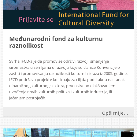
Međunarodni fond za kulturnu
raznolikost
Svrha IFCD-a je da promoviše održivi razvoj i smanjenje
siromaštva u zemljama u razvoju koje su članice Konvencije o
zaštiti i promovisanju raznolikosti kulturnih izraza iz 2005. godine.
IFCD podržava projekte koji imaju za cilj da podstaknu nastanak
dinamičnog kulturnog sektora, prvenstveno olakšavanjem
uvođenja novih kulturnih politika i kulturnih industrija, ili
jačanjem postojećih.
Opširnije...