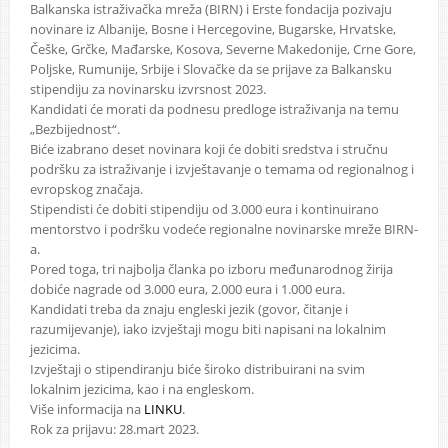
Balkanska istraživačka mreža (BIRN) i Erste fondacija pozivaju
novinare iz Albanije, Bosne i Hercegovine, Bugarske, Hrvatske,
Češke, Grčke, Mađarske, Kosova, Severne Makedonije, Crne Gore,
Poljske, Rumunije, Srbije i Slovačke da se prijave za Balkansku
stipendiju za novinarsku izvrsnost 2023.
Kandidati će morati da podnesu predloge istraživanja na temu
„Bezbijednost“.
Biće izabrano deset novinara koji će dobiti sredstva i stručnu
podršku za istraživanje i izvještavanje o temama od regionalnog i
evropskog značaja.
Stipendisti će dobiti stipendiju od 3.000 eura i kontinuirano
mentorstvo i podršku vodeće regionalne novinarske mreže BIRN-
a.
Pored toga, tri najbolja članka po izboru međunarodnog žirija
dobiće nagrade od 3.000 eura, 2.000 eura i 1.000 eura.
Kandidati treba da znaju engleski jezik (govor, čitanje i
razumijevanje), iako izvještaji mogu biti napisani na lokalnim
jezicima.
Izvještaji o stipendiranju biće široko distribuirani na svim
lokalnim jezicima, kao i na engleskom.
Više informacija na
LINKU
.
Rok za prijavu: 28.mart 2023.