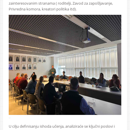
zainteresovanim stranama ( roditelji, Zavod za zapošljavanje,
Privredna komora, kreatori politika itd).
U cilju definisanju ishoda učenja, analiziraće se ključni poslovi i