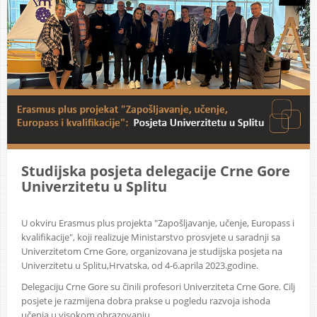
Studijska posjeta delegacije Crne Gore
Univerzitetu u Splitu
U okviru Erasmus plus projekta "Zapošljavanje, učenje, Europass i
kvalifikacije", koji realizuje Ministarstvo prosvjete u saradnji sa
Univerzitetom Crne Gore, organizovana je studijska posjeta na
Univerzitetu u Splitu,Hrvatska, od 4-6.aprila 2023.godine.
Delegaciju Crne Gore su činili profesori Univerziteta Crne Gore. Cilj
posjete je razmijena dobra prakse u pogledu razvoja ishoda
učenja u visokom obrazovanju.