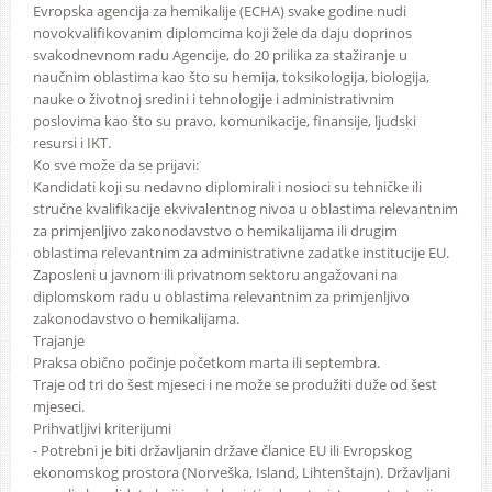
Evropska agencija za hemikalije (ECHA) svake godine nudi
novokvalifikovanim diplomcima koji žele da daju doprinos
svakodnevnom radu Agencije, do 20 prilika za stažiranje u
naučnim oblastima kao što su hemija, toksikologija, biologija,
nauke o životnoj sredini i tehnologije i administrativnim
poslovima kao što su pravo, komunikacije, finansije, ljudski
resursi i IKT.
Ko sve može da se prijavi:
Kandidati koji su nedavno diplomirali i nosioci su tehničke ili
stručne kvalifikacije ekvivalentnog nivoa u oblastima relevantnim
za primjenljivo zakonodavstvo o hemikalijama ili drugim
oblastima relevantnim za administrativne zadatke institucije EU.
Zaposleni u javnom ili privatnom sektoru angažovani na
diplomskom radu u oblastima relevantnim za primjenljivo
zakonodavstvo o hemikalijama.
Trajanje
Praksa obično počinje početkom marta ili septembra.
Traje od tri do šest mjeseci i ne može se produžiti duže od šest
mjeseci.
Prihvatljivi kriterijumi
- Potrebni je biti državljanin države članice EU ili Evropskog
ekonomskog prostora (Norveška, Island, Lihtenštajn). Državljani