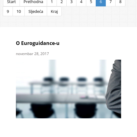
Start
Prethodna
1
2
3
4
5
6
7
8
9
10
Sljedeća
Kraj
O Euroguidance-u
novembar 28, 2017