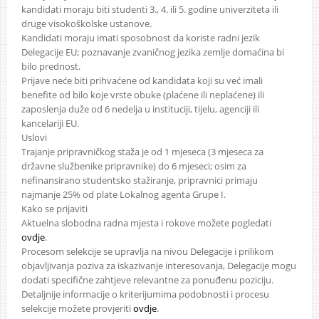
kandidati moraju biti studenti 3., 4. ili 5. godine univerziteta ili
druge visokoškolske ustanove.
Kandidati moraju imati sposobnost da koriste radni jezik
Delegacije EU; poznavanje zvaničnog jezika zemlje domaćina bi
bilo prednost.
Prijave neće biti prihvaćene od kandidata koji su već imali
benefite od bilo koje vrste obuke (plaćene ili neplaćene) ili
zaposlenja duže od 6 nedelja u instituciji, tijelu, agenciji ili
kancelariji EU.
Uslovi
Trajanje pripravničkog staža je od 1 mjeseca (3 mjeseca za
državne službenike pripravnike) do 6 mjeseci; osim za
nefinansirano studentsko stažiranje, pripravnici primaju
najmanje 25% od plate Lokalnog agenta Grupe I.
Kako se prijaviti
Aktuelna slobodna radna mjesta i rokove možete pogledati
ovdje
.
Procesom selekcije se upravlja na nivou Delegacije i prilikom
objavljivanja poziva za iskazivanje interesovanja, Delegacije mogu
dodati specifične zahtjeve relevantne za ponuđenu poziciju.
Detaljnije informacije o kriterijumima podobnosti i procesu
selekcije možete provjeriti
ovdje
.